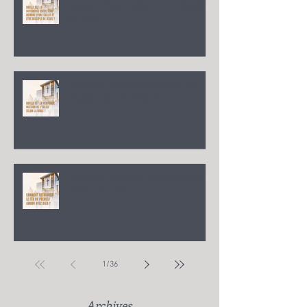
membre d'une Église et être disciple
de Jésus ?
Quelle est la véritable mission de
l'Église selon la Bible ?
Comment retrouver le feu du premier
amour avec Dieu ?
1
/
36
Archives