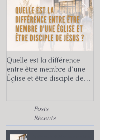
Quelle est la différence
Quelle est la v
entre être membre d'une
mission de l'Ég
Église et être disciple de
Bible ?
Jésus ?
Posts
Récents
Quelle est la différence entre être