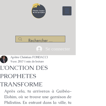
CENTRE APOSTOLIQUE
Christian Fondacci Ministère
Se connecter
Apôtre Christian FONDACCI
9 avr. 2017
1 min de lecture
L’ONCTION DES
PROPHETES
TRANSFORME
Après cela, tu arriveras à Guibéa–
Elohim, où se trouve une garnison de 
Philistins. En entrant dans la ville, tu 