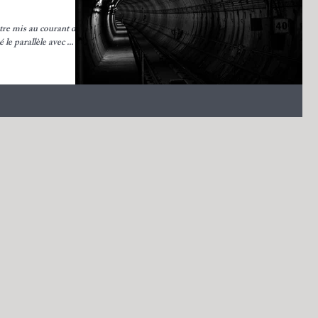
re mis au courant de
la situation d’Israël et le Seigneur m’a donné le parallèle avec ...