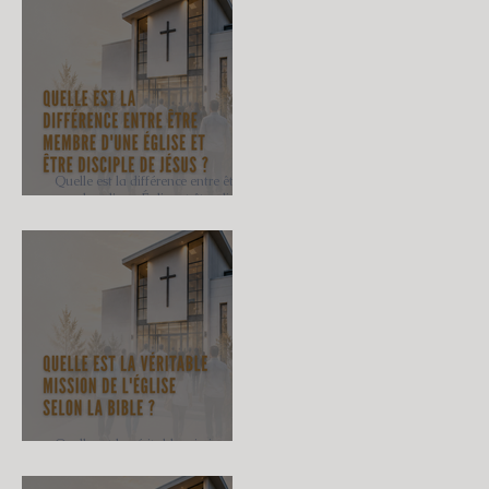
Quelle est la différence entre être
membre d'une Église et être disciple
de Jésus ?
Quelle est la véritable mission de
l'Église selon la Bible ?