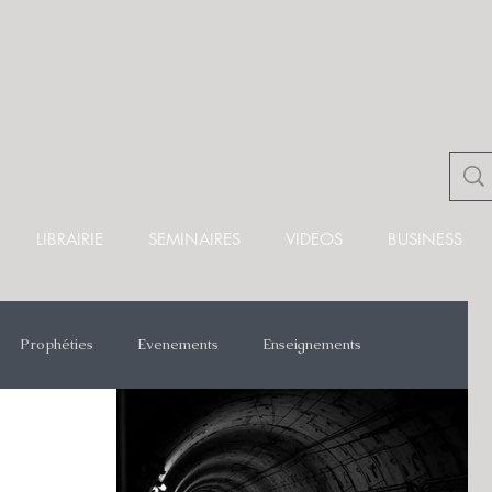
TRE APOSTOLIQ
ian Fondacci Ministère
LIBRAIRIE
SEMINAIRES
VIDEOS
BUSINESS
Prophéties
Evenements
Enseignements
lise