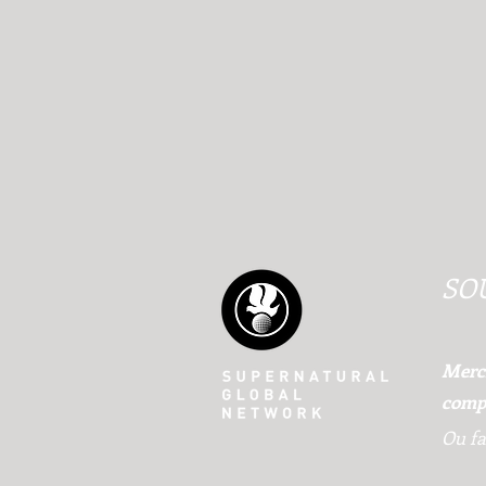
SO
Merci
compt
Ou fa