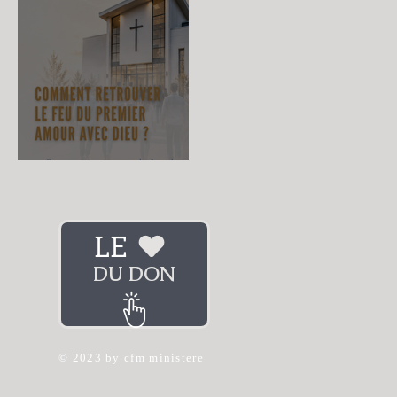
Comment retrouver le feu du
premier amour avec Dieu ?
LE
DU DON
© 2023 by cfm ministere