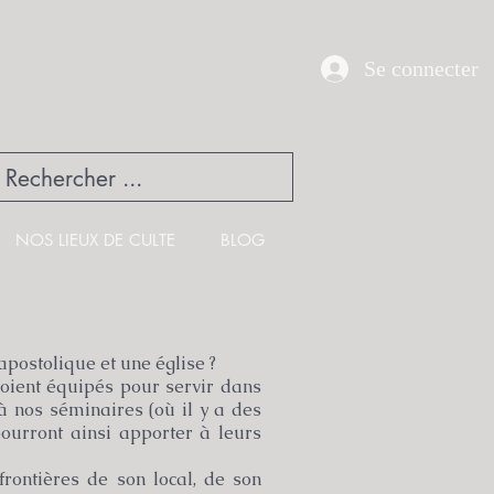
UE
Se connecter
NOS LIEUX DE CULTE
BLOG
apostolique et une église ?
soient équipés pour servir dans
à nos séminaires (où il y a des
pourront ainsi apporter à leurs
frontières de son local, de son