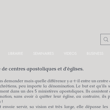
TRE APOSTOLIQ
ian Fondacci Ministère
LIBRAIRIE
SEMINAIRES
VIDEOS
BUSINESS
de centres apostoliques et d'
églises
.
s demander mais quelle différence y a-t-il entre un centre 
 chrétiens, peu importe la dénomination. Le but est qu’ils 
ent dans un des 5 ministères apostoliques. Ils assistent 
tion, sans avoir à quitter leur église, au contraire, ils 
 !
envoie servir, sa vision est très large, elle dépasse les 