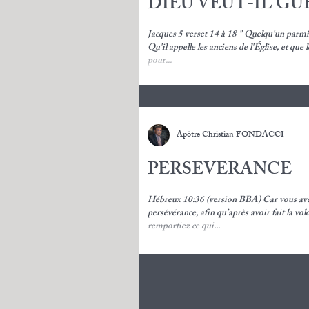
DIEU VEUT-IL GU
Jacques 5 verset 14 à 18 " Quelqu'un parmi vous est-il malade?
Qu'il appelle les anciens de l'Église, et que 
pour...
Apôtre Christian FONDACCI
PERSEVERANCE
Hébreux 10:36 (version BBA) Car vous ave
persévérance, afin qu’après avoir fait la vo
remportiez ce qui...