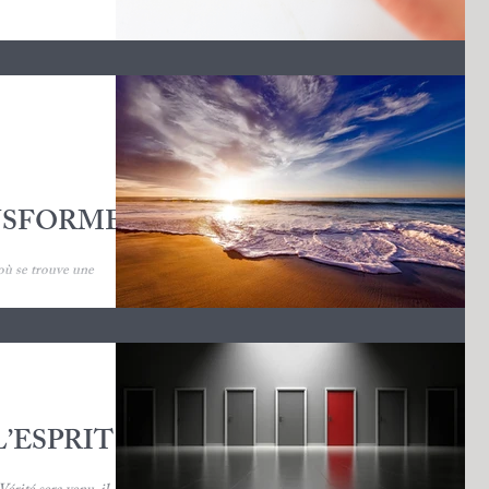
NSFORME
où se trouve une
lle, tu rencontreras
’ESPRIT