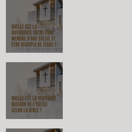
Quelle est la différence entre être
membre d'une Église et être disciple
de Jésus ?
Quelle est la véritable mission de
l'Église selon la Bible ?