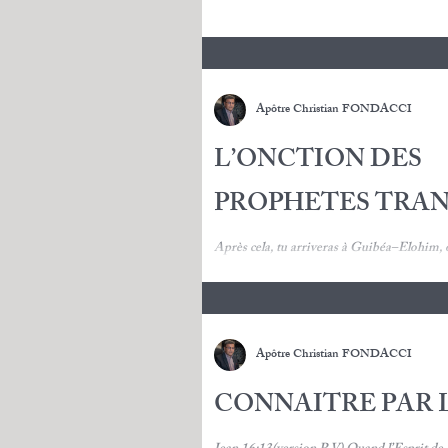
Apôtre Christian FONDACCI
L’ONCTION DES
PROPHETES TRA
Après cela, tu arriveras à Guibéa–Elohim, 
garnison de Philistins. En entrant dans la vi
une troupe...
Apôtre Christian FONDACCI
CONNAITRE PAR L