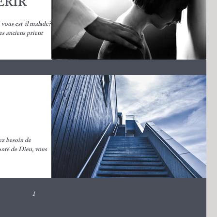
ÉRIR
les anciens prient
z besoin de
lonté de Dieu, vous
1
2