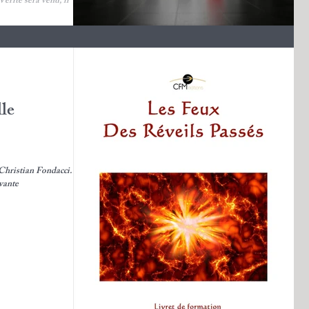
e qu’il dira, il ne le...
le
r Christian Fondacci.
vante