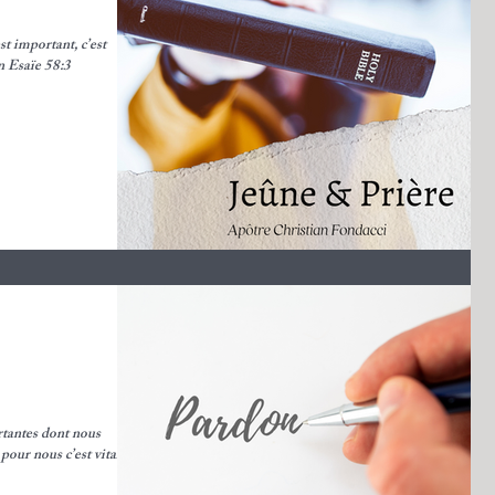
st important, c’est
en Esaïe 58:3
rtantes dont nous
pour nous c’est vital.