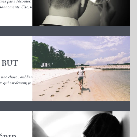
nez pas à l’écouter, en
vous trompant vous-mêmes par de faux raisonnements. Car, si...
 BUT
 une chose : oubliant
e qui est devant, je