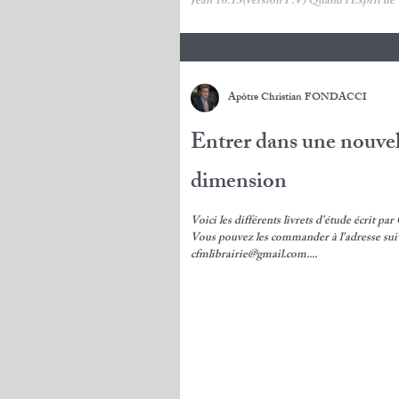
Jean 16:13(version P.V) Quand l’Esprit de Vérité sera venu, il
vous conduira vers la vérité tout entière, car c
Apôtre Christian FONDACCI
Entrer dans une nouvel
dimension
Voici les différents livrets d'étude écrit pa
Vous pouvez les commander à l'adresse sui
cfmlibrairie@gmail.com....