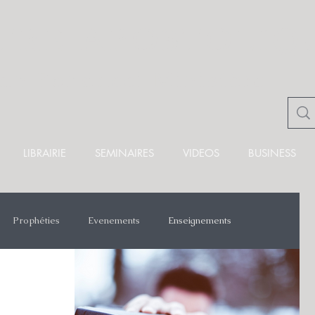
TRE APOSTOLIQ
ian Fondacci Ministère
LIBRAIRIE
SEMINAIRES
VIDEOS
BUSINESS
Prophéties
Evenements
Enseignements
lise