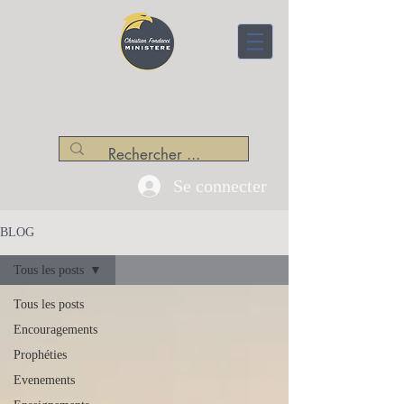
CENTRE APOSTOLIQUE
Christian Fondacci Ministère
Se connecter
BLOG
Tous les posts
Tous les posts
Encouragements
Prophéties
Evenements