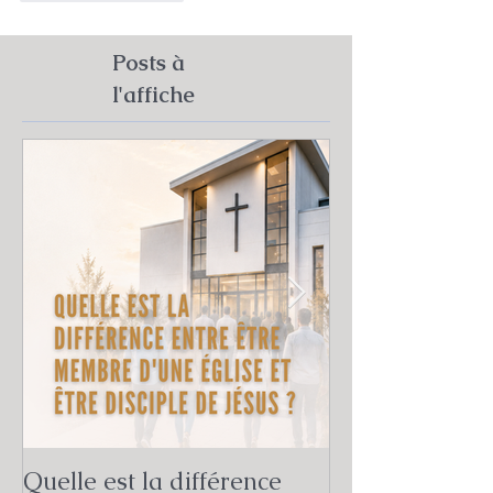
Posts à
l'affiche
Quelle est la différence
Quelle est la v