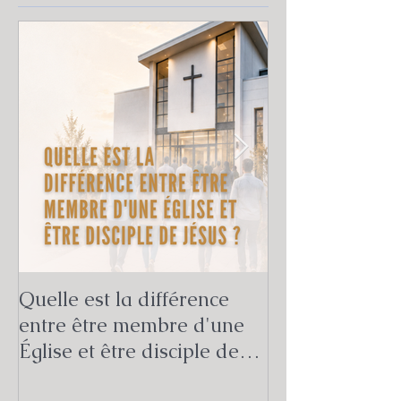
Quelle est la différence
Quelle est la v
entre être membre d'une
mission de l'Ég
Église et être disciple de
Bible ?
Jésus ?