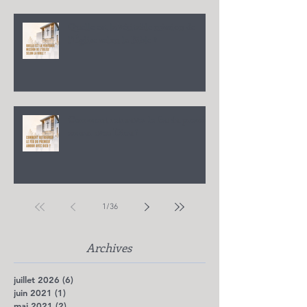
Quelle est la véritable mission de
l'Église selon la Bible ?
Comment retrouver le feu du premier
amour avec Dieu ?
1
/
36
Archives
juillet 2026
(6)
6 posts
juin 2021
(1)
1 post
mai 2021
(2)
2 posts