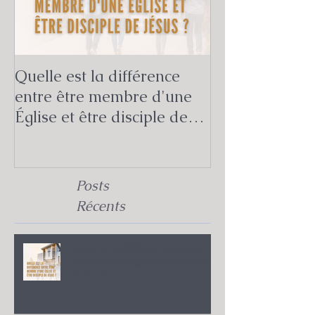
Quelle est la différence
Quelle est la v
entre être membre d'une
mission de l'Ég
Église et être disciple de
Bible ?
Jésus ?
Posts
Récents
Quelle est la différence entre être
membre d'une Église et être disciple
de Jésus ?