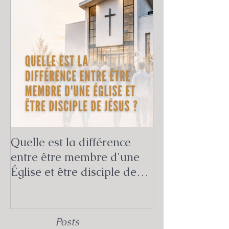
Quelle est la différence
Quelle est la v
entre être membre d'une
mission de l'Ég
Église et être disciple de
Bible ?
Jésus ?
Posts