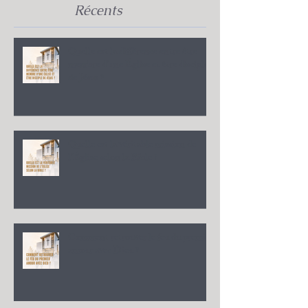
Récents
Quelle est la différence entre être
membre d'une Église et être disciple
de Jésus ?
Quelle est la véritable mission de
l'Église selon la Bible ?
Comment retrouver le feu du premier
amour avec Dieu ?