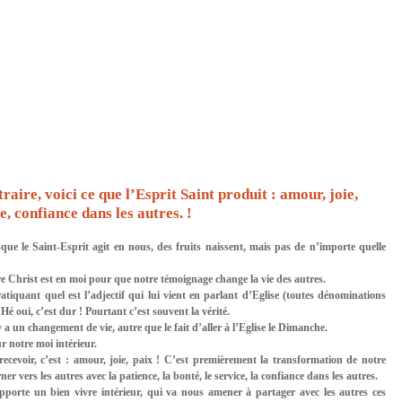
aire, voici ce que l’Esprit Saint produit : amour, joie, 
e, confiance dans les autres. !
ue le Saint-Esprit agit en nous, des fruits naissent, mais pas de n’importe quelle 
re Christ est en moi pour que notre témoignage change la vie des autres.
uant quel est l’adjectif qui lui vient en parlant d’Eglise (toutes dénominations 
Hé oui, c’est dur ! Pourtant c’est souvent la vérité.
y a un changement de vie, autre que le fait d’aller à l’Eglise le Dimanche.
ur notre moi intérieur.
ecevoir, c’est : amour, joie, paix ! C’est premièrement la transformation de notre 
r vers les autres avec la patience, la bonté, le service, la confiance dans les autres.
pporte un bien vivre intérieur, qui va nous amener à partager avec les autres ces 