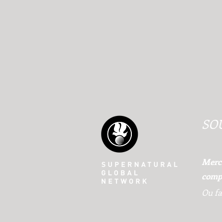
SO
Merci
compt
Ou fa