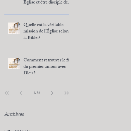
Église et être disciple de
Jésus ?
Quelle est la véritable
mission de l'Église selon
la Bible ?
Comment retrouver le feu
du premier amour avec
Dieu ?
1
/
36
Archives