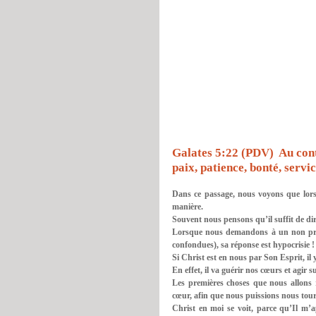
Galates 5:22 (PDV)  Au contr
paix, patience, bonté, servic
Dans ce passage, nous voyons que lorsq
manière.
Souvent nous pensons qu’il suffit de di
Lorsque nous demandons à un non pratiq
confondues), sa réponse est hypocrisie ! 
Si Christ est en nous par Son Esprit, il 
En effet, il va guérir nos cœurs et agir s
Les premières choses que nous allons r
cœur, afin que nous puissions nous tourne
Christ en moi se voit, parce qu’Il m’a