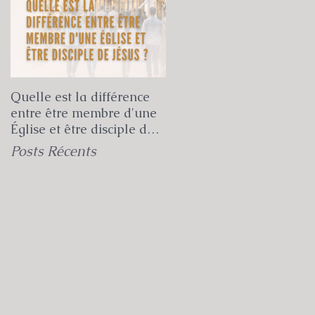
Quelle est la différence
Quelle est la véritable
entre être membre d'une
mission de l'Église selon
Église et être disciple de
la Bible ?
Jésus ?
Posts Récents