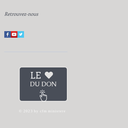
Retrouvez-nous
LE
DU DON
© 2023 by cfm ministere