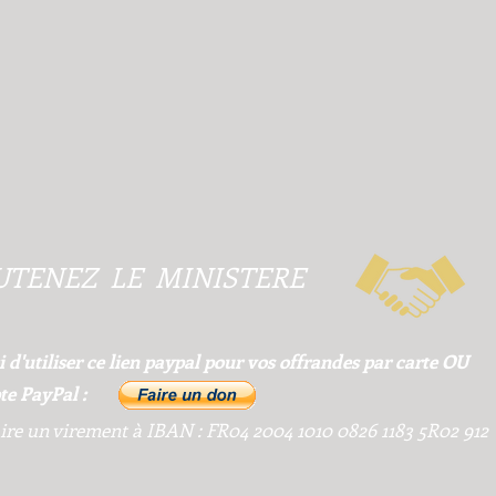
UTENEZ LE MINISTERE
 d'utiliser ce lien paypal pour vos offrandes par carte OU
e PayPal :
ire un virement à IBAN : FR04 2004 1010 0826 1183 5R02 912