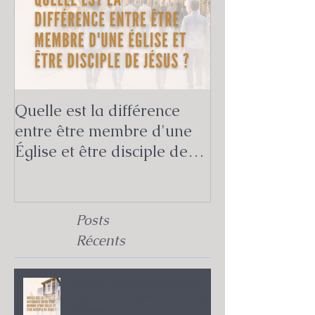
Quelle est la différence
Quelle est la v
entre être membre d'une
mission de l'Ég
Église et être disciple de
Bible ?
Jésus ?
Posts
Récents
Quelle est la différence entre être
membre d'une Église et être disciple
de Jésus ?