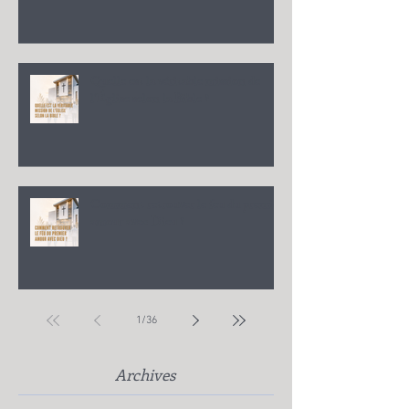
Quelle est la véritable mission de
l'Église selon la Bible ?
Comment retrouver le feu du premier
amour avec Dieu ?
1
/
36
Archives