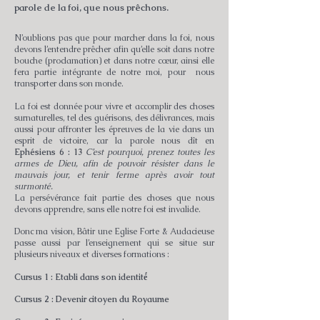
parole de la foi, que nous prêchons.
N’oublions pas que pour marcher dans la foi, nous
devons l’entendre prêcher afin qu’elle soit dans notre
bouche (proclamation) et dans notre cœur, ainsi elle
fera partie intégrante de notre moi, pour nous
transporter dans son monde.
La foi est donnée pour vivre et accomplir des choses
surnaturelles, tel des guérisons, des délivrances, mais
aussi pour affronter les épreuves de la vie dans un
esprit de victoire, car la parole nous dît en
Ephésiens 6 : 13
C’est pourquoi, prenez toutes les
armes de Dieu, afin de pouvoir résister dans le
mauvais jour, et tenir ferme après avoir tout
surmonté.
La persévérance fait partie des choses que nous
devons apprendre, sans elle notre foi est invalide.
Donc ma vision, Bâtir une Eglise Forte & Audacieuse
passe aussi par l’enseignement qui se situe sur
plusieurs niveaux et diverses formations :
Cursus 1 : Etabli dans son identité́
Cursus 2 : Devenir citoyen du Royaume