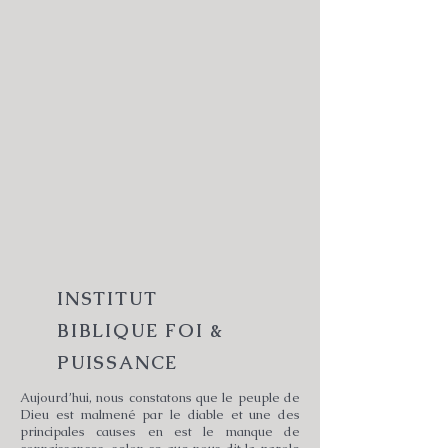
INSTITUT
BIBLIQUE FOI &
PUISSANCE
Aujourd’hui, nous constatons que le peuple de
Dieu est malmené par le diable et une des
principales causes en est le manque de