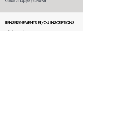
Cursus 3 : Equipé pour servir​
RENSEIGNEMENTS ET/OU INSCRIPTIONS
Prénom
Nom de famille
E-mail
Adresse
Ville
Code postal