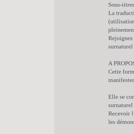
Sous-titre
La traduct
(utilisati
pleinement
Rejoignez 
surnaturel
A PROPO
Cette form
manifester
Elle se co
surnaturel 
Recevoir l
les démon