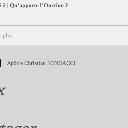
2 | Qu’apporte l’Onction ?
s
r plus
Apôtre Christian FONDACCI
x
tager