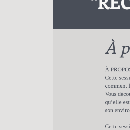
"RE
À p
À PROPOS
Cette sess
comment la
Vous décou
qu’elle es
son enviro
Cette sessi