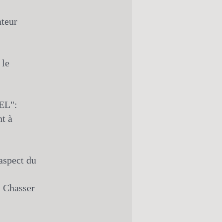
ateur
 le
EL":
t à
aspect du
· Chasser