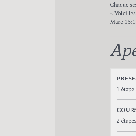
Chaque ses
« Voici le
Ap
PRESE
.
1 étape
COURS 1
.
2 étape