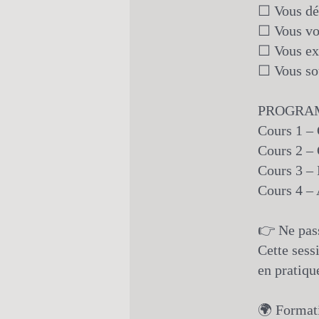
☐ Vous dés
☐ Vous vo
☐ Vous exe
☐ Vous sou
PROGRA
Cours 1 – 
Cours 2 – 
Cours 3 – 
Cours 4 – 
👉 Ne pass
Cette sess
en pratiqu
🌍 Formati