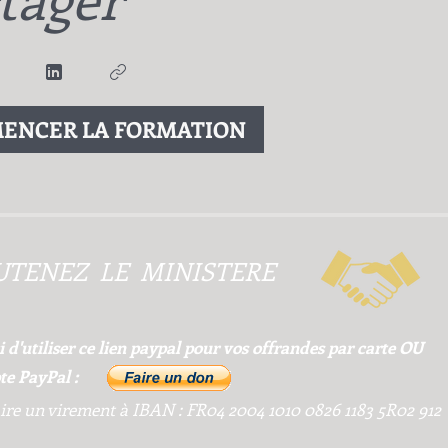
ENCER LA FORMATION
UTENEZ LE MINISTERE
 d'utiliser ce lien paypal pour vos offrandes par carte OU
e PayPal :
ire un virement à IBAN : FR04 2004 1010 0826 1183 5R02 912