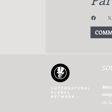
COMM
SO
Merci
compt
Ou fa