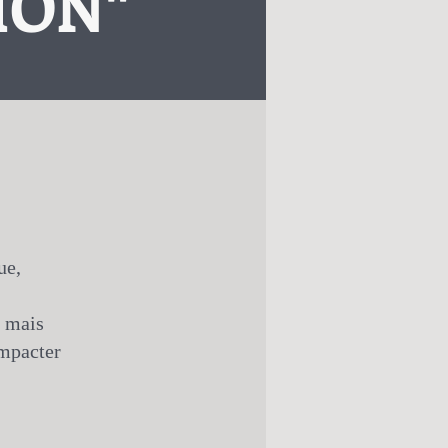
ION"
ue,
, mais
impacter