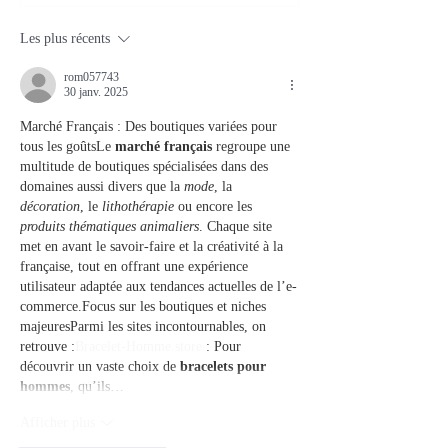
Les plus récents
rom057743
30 janv. 2025
Marché Français : Des boutiques variées pour 
tous les goûtsLe 
marché français
 regroupe une 
multitude de boutiques spécialisées dans des 
domaines aussi divers que la 
mode
, la 
décoration
, le 
lithothérapie
 ou encore les 
produits thématiques animaliers
. Chaque site 
met en avant le savoir-faire et la créativité à la 
française, tout en offrant une expérience 
utilisateur adaptée aux tendances actuelles de l’e-
commerce.Focus sur les boutiques et niches 
majeuresParmi les sites incontournables, on 
retrouve :
Bracelet-Homme.store
 : Pour 
découvrir un vaste choix de 
bracelets pour 
hommes
, qu’ils…
Afficher plus